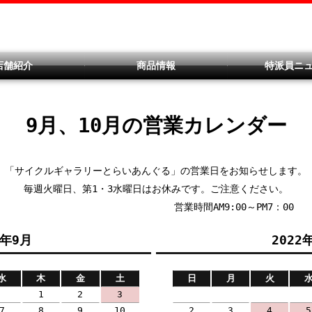
店舗紹介
商品情報
特派員ニ
9月、10月の営業カレンダー
「サイクルギャラリーとらいあんぐる」の営業日をお知らせします。
毎週火曜日、第1・3水曜日はお休みです。ご注意ください。
営業時間AM9:00～PM7：00
2年9月
2022
水
木
金
土
日
月
火
1
2
3
7
8
9
10
2
3
4
5