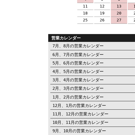
11
12
13
18
19
20
25
26
27
営業カレンダー
7月、8月の営業カレンダー
6月、7月の営業カレンダー
5月、6月の営業カレンダー
4月、5月の営業カレンダー
3月、4月の営業カレンダー
2月、3月の営業カレンダー
1月、2月の営業カレンダー
12月、1月の営業カレンダー
11月、12月の営業カレンダー
10月、11月の営業カレンダー
9月、10月の営業カレンダー