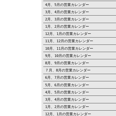
4月、5月の営業カレンダー
3月、4月の営業カレンダー
2月、3月の営業カレンダー
1月、2月の営業カレンダー
12月、1月の営業カレンダー
11月、12月の営業カレンダー
10月、11月の営業カレンダー
9月、10月の営業カレンダー
8月、9月の営業カレンダー
７月、8月の営業カレンダー
6月、7月の営業カレンダー
5月、6月の営業カレンダー
4月、5月の営業カレンダー
3月、4月の営業カレンダー
1月、2月の営業カレンダー
12月、1月の営業カレンダー