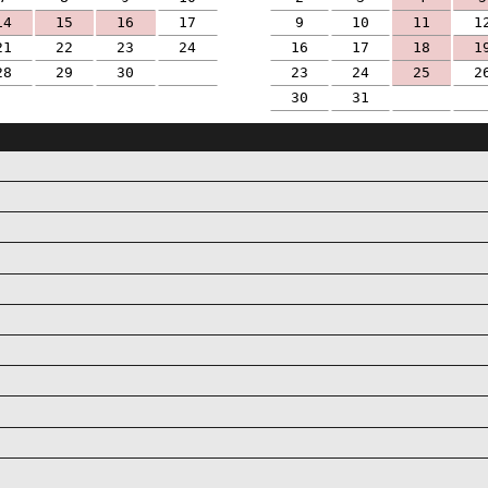
14
15
16
17
9
10
11
1
21
22
23
24
16
17
18
1
28
29
30
23
24
25
2
30
31