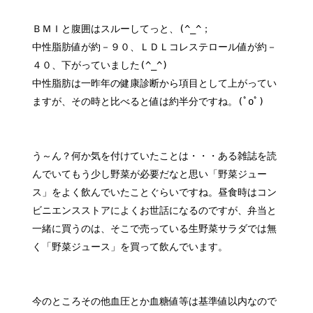
ＢＭＩと腹囲はスルーしてっと、(^_^；
中性脂肪値が約－９０、ＬＤＬコレステロール値が約－
４０、下がっていました(^_^)
中性脂肪は一昨年の健康診断から項目として上がってい
ますが、その時と比べると値は約半分ですね。(ﾟoﾟ)
う～ん？何か気を付けていたことは・・・ある雑誌を読
んでいてもう少し野菜が必要だなと思い「野菜ジュー
ス」をよく飲んでいたことぐらいですね。昼食時はコン
ビニエンスストアによくお世話になるのですが、弁当と
一緒に買うのは、そこで売っている生野菜サラダでは無
く「野菜ジュース」を買って飲んでいます。
今のところその他血圧とか血糖値等は基準値以内なので