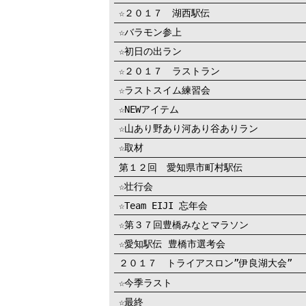
☆２０１７ 湖西駅伝
☆バラモン参上
☆初日の出ラン
☆２０１７ ラストラン
☆ラストスイム練習会
☆NEWアイテム
☆山あり野あり河あり谷ありラン
☆取材
第１２回 愛知県市町村駅伝
☆壮行会
☆Team EIJI 忘年会
☆第３７回豊橋みなとマラソン
☆愛知駅伝 豊橋市選考会
２０１７ トライアスロン”伊良湖大会”
☆今季ラスト
☆最終