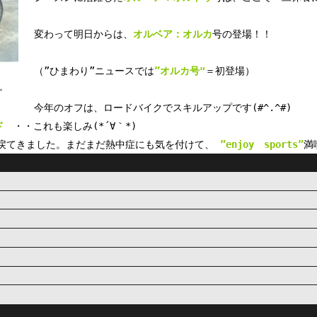
変わって明日からは、
オルベア：オルカ
号の登場！！
（”ひまわり”ニュースでは
”オルカ号"
＝初登場）
。
今年のオフは、ロードバイクでスキルアップです(#^.^#)
イド
・・これも楽しみ(*´∀｀*)
戻てきました。まだまだ熱中症にも気を付けて、
”enjoy sports”
満