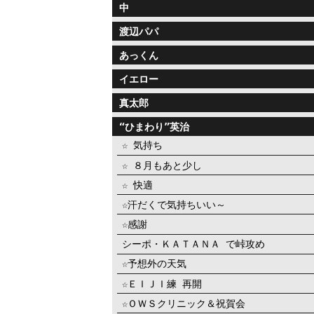
中
渡辺パパ
あっくん
イエロー
真太郎
“ひまわり”英治
☆ 気持ち
☆ ８月もあと少し
☆ 快適
☆汗だくで気持ちいい～
☆感謝
シーポ・ＫＡＴＡＮＡ で峠攻め
☆予想外の天気
☆ＥＩＪＩ練 再開
☆ＯＷＳクリニック＆祝賀会