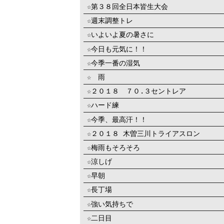
☆第３８回全日本皆生大会
☆週末調整トレ
☆いよいよ夏の暑さに
☆今日も元気に！！
☆今季一番の湿気
☆ 雨
☆２０１８ ７０.３セントレア
☆ハード練
☆今季、最高汗！！
☆２０１８ 木曽三川トライアスロン
☆梅雨もそろそろ
☆涼しげ
☆早朝
☆長丁場
☆強い気持ちで
☆二日目