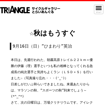
メニュー
☆秋はもうすぐ
9月16日（日）”ひまわり”英治
本日は、先週行われた、朝霧高原トレイル２２ｋｍ＝優
勝の伊藤（理）選手といつも私の相棒となってくれる急
成長の純次選手と気持ちよくラン（ＬＳＤ＋Ｓ）を行い
ました☆（写真撮り忘れ・・・('_')）
日差しがだいぶ和らいできましたね。来週あたりから
は、マラソンの秋、”スポーツの秋”到来でしょう～
(*^_^*)
さて、次の日曜日は、万場クリテリウムです。アイレク