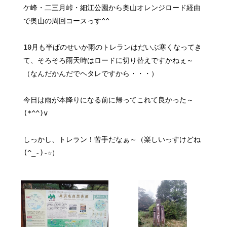
ケ峰・二三月峠・細江公園から奥山オレンジロード経由
で奥山の周回コースっす^^
10月も半ばのせいか雨のトレランはだいぶ寒くなってき
て、そろそろ雨天時はロードに切り替えですかねぇ～
（なんだかんだでヘタレですから・・・）
今日は雨が本降りになる前に帰ってこれて良かった～
(*^^)v
しっかし、トレラン！苦手だなぁ～（楽しいっすけどね
(^_-)-☆）