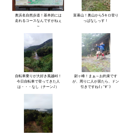
奥浜名自然歩道！基本的には
富幕山！奥山から5キロ登り
走れるコースなんですがねぇ
っぱなしっす！
～
自転車乗りが大好き風越峠！
尉ヶ峰！まぁ～お約束です
今日自転車で登ってきた人
が、周りに人が居たら、ドン
は・・・なし（チーン♪）
引きですね(;'∀')