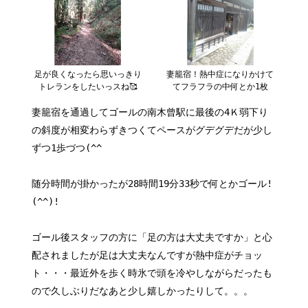
足が良くなったら思いっきり
妻籠宿！熱中症になりかけて
トレランをしたいっスね🥰
てフラフラの中何とか1枚
妻籠宿を通過してゴールの南木曾駅に最後の4Ｋ弱下り
の斜度が相変わらずきつくてペースがグデグデだが少し
ずつ1歩づつ(^^ゞ
随分時間が掛かったが28時間19分33秒で何とかゴール!
(^^)!
ゴール後スタッフの方に「足の方は大丈夫ですか」と心
配されましたが足は大丈夫なんですが熱中症がチョッ
ト・・・最近外を歩く時氷で頭を冷やしながらだったも
ので久しぶりだなあと少し嬉しかったりして。。。