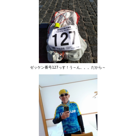
ゼッケン番号127っす！う～ん。。。だから～