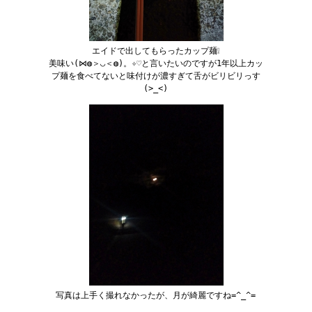
エイドで出してもらったカップ麺❕
美味い(⋈◍＞◡＜◍)。✧♡と言いたいのですが1年以上カッ
プ麺を食べてないと味付けが濃すぎて舌がビリビリっす
(>_<)
写真は上手く撮れなかったが、月が綺麗ですね=^_^=