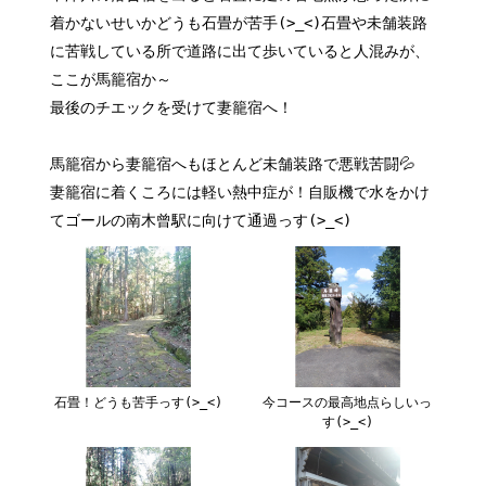
着かないせいかどうも石畳が苦手(>_<)石畳や未舗装路
に苦戦している所で道路に出て歩いていると人混みが、
ここが馬籠宿か～
最後のチエックを受けて妻籠宿へ！
馬籠宿から妻籠宿へもほとんど未舗装路で悪戦苦闘💦
妻籠宿に着くころには軽い熱中症が！自販機で水をかけ
てゴールの南木曾駅に向けて通過っす(>_<)
石畳！どうも苦手っす(>_<)
今コースの最高地点らしいっ
す(>_<)