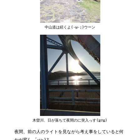
中山道は続くよ(-ω-;)ウーン
木曽川、日が落ちて夜間のに突入っす(≧▽≦)
夜間、前の人のライトを見ながら考え事をしていると何
かが変(。´･ω･)?