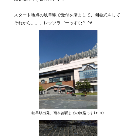
スタート地点の岐阜駅で受付を済まして、開会式をして
それから。。。レッツラゴーっす(;^_^A
岐阜駅出発、南木曾駅までの旅路っす(>_<)