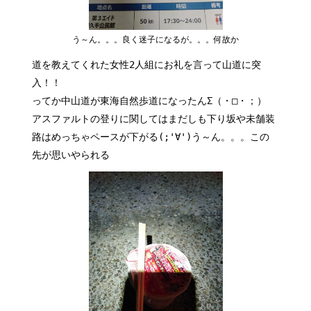
う～ん。。。良く迷子になるが。。。何故か
道を教えてくれた女性2人組にお礼を言って山道に突
入！！
ってか中山道が東海自然歩道になったんΣ（・□・；）
アスファルトの登りに関してはまだしも下り坂や未舗装
路はめっちゃペースが下がる(;'∀')う～ん。。。この
先が思いやられる