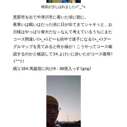
眠気が少しはれました=^_^=
恵那市を出て中津川市に着いた頃に朝に。
夜寒いは眠いはだった頃に日が出てきてシャキッと、お
日様はやっぱり偉大だな～なんて考えているうちにまた
コース間違い(>_<)どーも街中で迷子になる(>_<)グー
グルマップを見てみると何か線が！こうやってコース確
認するのかと確認して3Ｋよけいに歩いたがコース復帰!
(^^)!
残り18Ｋ馬籠宿に向け9：00突入っす(≧▽≦)