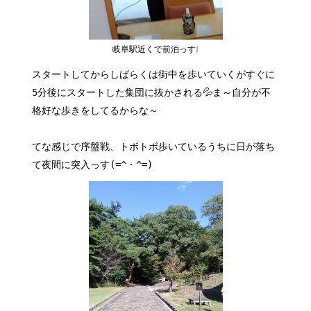
岐阜駅近くで前泊っす❕
スタートしてからしばらくは街中を歩いていくがすぐに
5分後にスタートした集団に抜かされる💦ま～自分が不
格好な歩きをしてるからな～
てな感じで序盤戦、トボトボ歩いているうちに日が落ち
て夜間に突入っす(=^・^=)