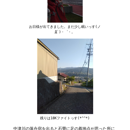
お日様が出てきました。まだ少し眠いっす(ノ
Д`)・゜・。
残りは18Kファイトっす(*^^*)
中津川の落合宿を出ると石畳に足の着地点が思った所に